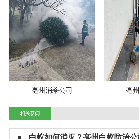
亳州消杀公司
亳
相关新闻
白蚁如何消灭？亳州白蚁防治公