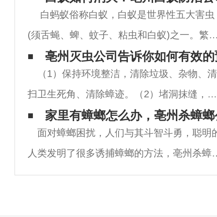
白蚂蚁俗称白蚁，白蚁是世界性五大害虫
(须舌蝇、蜱、蚊子、粘虫和白蚁)之一。繁
快，危害性大。其营养物质主要来源于植物
亳州灭虫公司告诉你如何有效的
（1）保持环境整洁，清除垃圾、杂物、清
木材的纤维素及人工合成纤维。白蚁的危害
扫卫生死角、清除蟑迹。（2）堵洞抹缝，用
有隐蔽性、广泛性、严重性。它的
水泥将蟑螂孳生藏匿处的孔洞、缝隙堵嵌填
家里有蟑螂怎么办，亳州杀蟑螂
面对蟑螂困扰，人们与其斗智斗勇，聪明
平，及时修缮家具缝隙，修缮漏水的水龙头
人类发明了很多诱捕蟑螂的方法，亳州杀蟑
堵塞各类废弃的开口管道，消除或尽量减少
公司分享5个诱除蟑螂的小妙招，告诉你家里
螂的
有蟑螂怎么办，教你家庭蟑螂怎么消灭。亳
杀蟑螂公司1、利用蟑螂喜欢吃甜食的习惯，