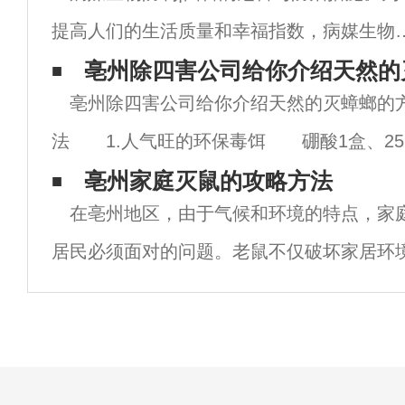
提高人们的生活质量和幸福指数，病媒生物
制是，那么四害是指哪四害？什么是病媒生
亳州除四害公司给你介绍天然的
亳州除四害公司给你介绍天然的灭蟑螂的
物？居民应该怎么做好病媒生物防制呢？灭
法 1.人气旺的环保毒饵 硼酸1盒、25
防蚊1、四害是指哪四害？什么是病媒生物？
克洋葱1 个（约拳头大）磨碎成丁状，麵粉1
亳州家庭灭鼠的攻略方法
病
在亳州地区，由于气候和环境的特点，家
克、砂糖1大匙、奶粉半大匙。洋葱碎片挤掉
居民必须面对的问题。老鼠不仅破坏家居环
一点汁后，混入其他材料中搅拌均
病菌，对家庭成员的健康构成威胁。因此，
的灭鼠措施至关重要。以下是亳州虫虫战队